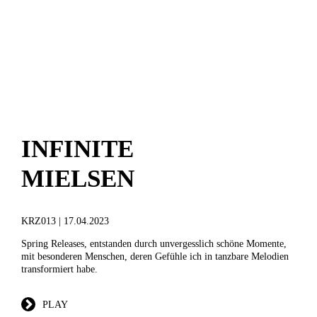
CREUTZMANN
R
E
C
ORDINGS
INFINITE
MIELSEN
KRZ013 | 17.04.2023
Spring Releases, entstanden durch unvergesslich schöne Momente,
mit besonderen Menschen, deren Gefühle ich in tanzbare Melodien
transformiert habe.
PLAY